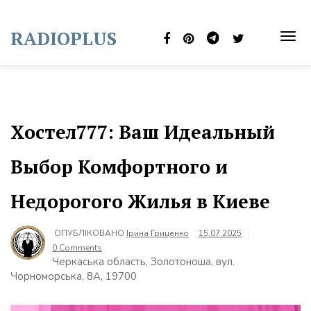
Skip
to
RADIOPLUS
content
TOG
NAVI
Хостел777: Ваш Идеальный
Выбор Комфортного и
Недорогого Жилья в Киеве
ОПУБЛІКОВАНО
Ірина Гриценко
15.07.2025
0 Comments
Черкаська область, Золотоноша, вул.
Чорноморська, 8А, 19700