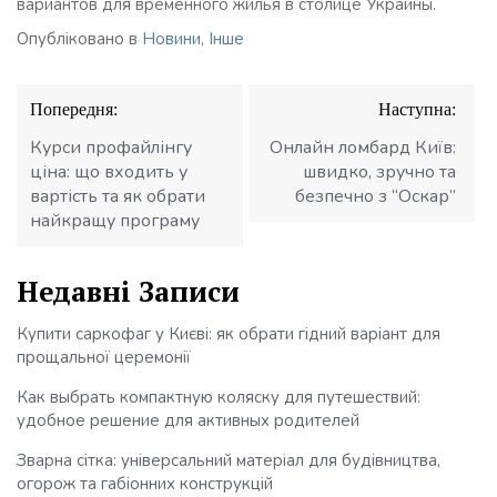
вариантов для временного жилья в столице Украины.
Опубліковано в
Новини
,
Інше
Навігація
Попередня:
Наступна:
записів
Курси профайлінгу
Онлайн ломбард Київ:
ціна: що входить у
швидко, зручно та
вартість та як обрати
безпечно з “Оскар”
найкращу програму
Недавні Записи
Купити саркофаг у Києві: як обрати гідний варіант для
прощальної церемонії
Как выбрать компактную коляску для путешествий:
удобное решение для активных родителей
Зварна сітка: універсальний матеріал для будівництва,
огорож та габіонних конструкцій